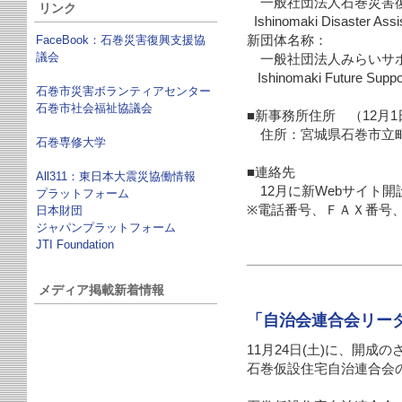
一般社団法人石巻災害
リンク
Ishinomaki Disaster A
FaceBook：石巻災害復興支援協
新団体名称：
議会
一般社団法人みらいサ
Ishinomaki Future Sup
石巻市災害ボランティアセンター
石巻市社会福祉協議会
■新事務所住所 （12月
住所：宮城県石巻市立
石巻専修大学
■連絡先
All311：東日本大震災協働情報
12月に新Webサイト開
プラットフォーム
※電話番号、ＦＡＸ番号
日本財団
ジャパンプラットフォーム
JTI Foundation
メディア掲載新着情報
「自治会連合会リー
11月24日(土)
に、開成の
石巻仮設住宅自治連合会