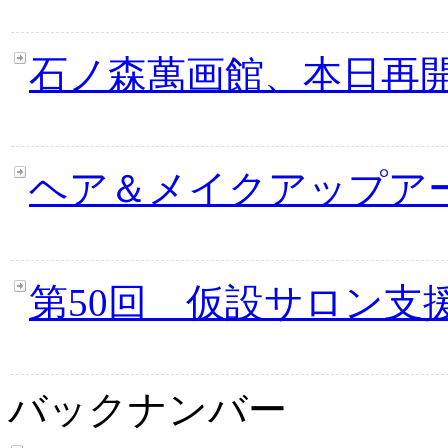
石ノ森萬画館、本日再
ヘア＆メイクアップア
第50回 仮設サロン支
バックナンバー